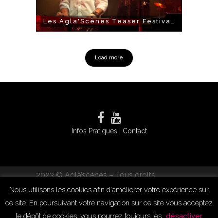
Les Agla'Scènes Teaser Festival 2016
Load more
Infos Pratiques
|
Contact
2023 © Agla’scènes – Tous droits
réservés – Conception
Amélie Cornu
Nous utilisons les cookies afin d'améliorer votre expérience sur
ce site. En poursuivant votre navigation sur ce site vous acceptez
Mentions Légales
|
Politique de
le dépôt de cookies, vous pourrez toujours les
désactiver