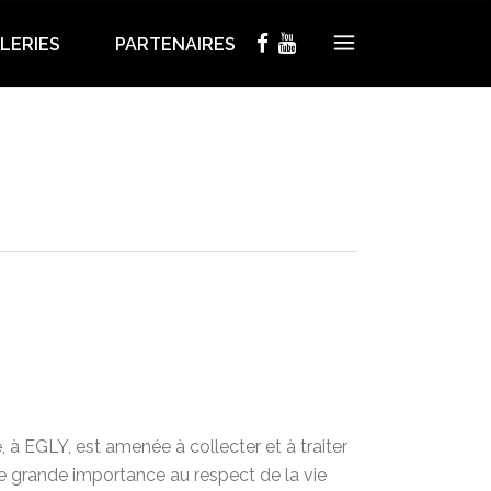
LERIES
PARTENAIRES
, à EGLY, est amenée à collecter et à traiter
e grande importance au respect de la vie